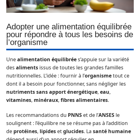
Adopter une alimentation équilibrée
pour répondre à tous les besoins de
l’organisme
Une
alimentation équilibrée
s’appuie sur la variété
des
aliments
issus de toutes les grandes familles
nutritionnelles. L’idée : fournir à l’
organisme
tout ce
dont il a besoin pour fonctionner, sans négliger les
nutriments sans apport énergétique
,
eau
,
vitamines
,
minéraux
,
fibres alimentaires
.
Les recommandations du
PNNS
et de l’
ANSES
le
soulignent : l’équilibre ne se résume pas à l’addition
de
protéines
,
lipides
et
glucides
. La
santé humaine
dépend aussi d’un apport régulier en