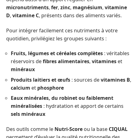
micronutriments
,
fer
,
zinc
,
magnésium
,
vitamine
D
,
vitamine C
, présents dans des aliments variés.
Pour intégrer facilement ces nutriments à votre
quotidien, privilégiez les groupes suivants :
Fruits, légumes et céréales complètes
: véritables
réservoirs de
fibres alimentaires
,
vitamines
et
minéraux
Produits laitiers et œufs
: sources de
vitamines B
,
calcium
et
phosphore
Eaux minérales, du robinet ou faiblement
minéralisées
: hydratation et apport de certains
sels minéraux
Des outils comme le
Nutri-Score
ou la base
CIQUAL
permettent d’évaluer la qualité nutritionnelle des