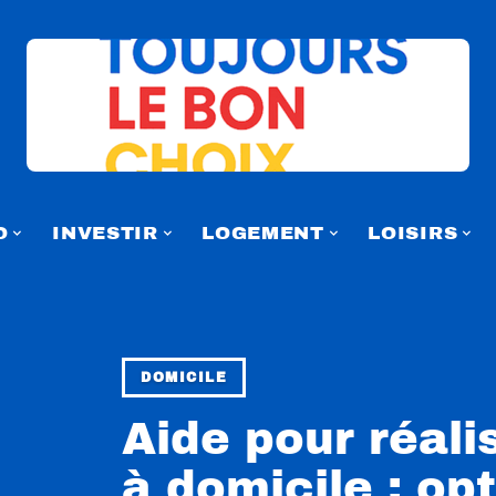
O
INVESTIR
LOGEMENT
LOISIRS
DOMICILE
Aide pour réali
à domicile : op