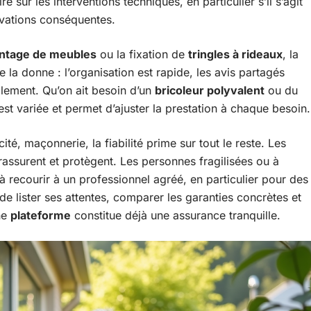
e sur les interventions techniques, en particulier s’il s’agit
ovations conséquentes.
ntage de meubles
ou la fixation de
tringles à rideaux
, la
 la donne : l’organisation est rapide, les avis partagés
cilement. Qu’on ait besoin d’un
bricoleur polyvalent
ou du
e est variée et permet d’ajuster la prestation à chaque besoin.
cité, maçonnerie, la fiabilité prime sur tout le reste. Les
 rassurent et protègent. Les personnes fragilisées ou à
à recourir à un professionnel agréé, en particulier pour des
 lister ses attentes, comparer les garanties concrètes et
ne
plateforme
constitue déjà une assurance tranquille.