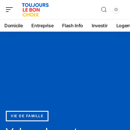
Domicile
Entreprise
Flash Info
Investir
Logem
VIE DE FAMILLE