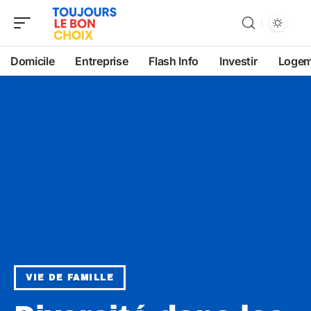
Domicile
Entreprise
Flash Info
Investir
Logem
VIE DE FAMILLE