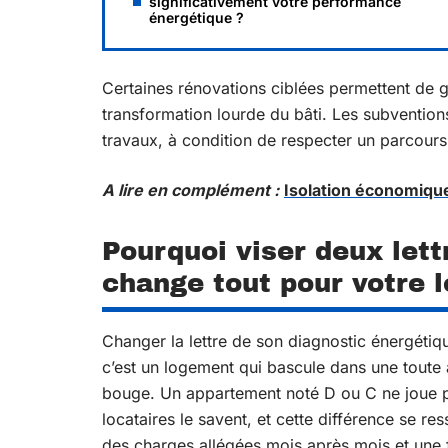
significativement votre performance
énergétique ?
Certaines rénovations ciblées permettent de ga
transformation lourde du bâti. Les subventio
travaux, à condition de respecter un parcours 
A lire en complément :
Isolation économiqu
Pourquoi viser deux let
change tout pour votre 
Changer la lettre de son diagnostic énergétiq
c’est un logement qui bascule dans une toute au
bouge. Un appartement noté D ou C ne joue p
locataires le savent, et cette différence se r
des charges allégées mois après mois et une 