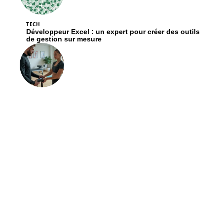
TECH
Développeur Excel : un expert pour créer des outils
de gestion sur mesure
VITALITÉ
Dynamometre.fr pour kinés et coachs : avis
d’expert sur la précision du matériel
Contact
Mentions Légales
Sitemap
© 2025 | toujourslebonchoix.com