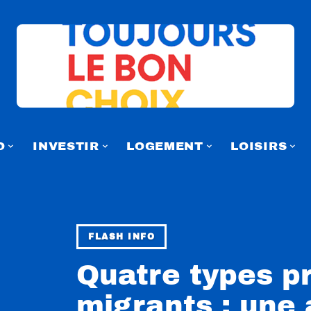
O
INVESTIR
LOGEMENT
LOISIRS
FLASH INFO
Quatre types p
migrants : une