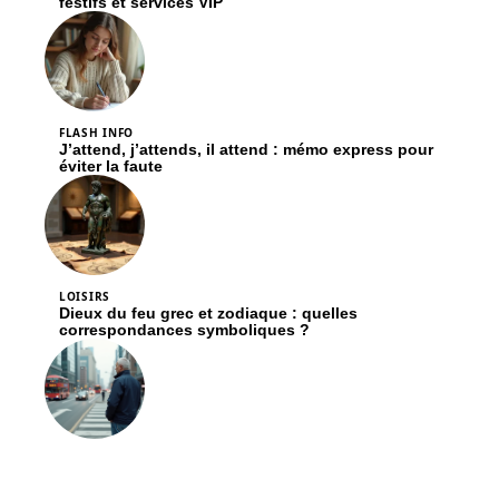
festifs et services VIP
FLASH INFO
J’attend, j’attends, il attend : mémo express pour
éviter la faute
LOISIRS
Dieux du feu grec et zodiaque : quelles
correspondances symboliques ?
FLASH INFO
Impacts du transport sur l’environnement : une
analyse détaillée