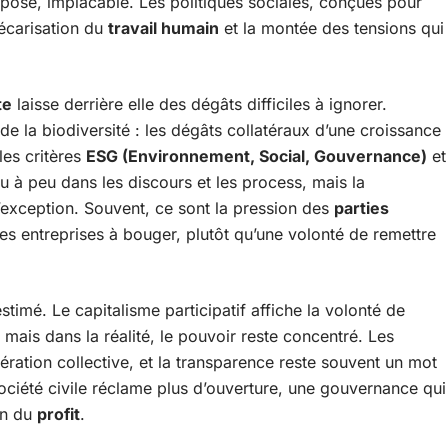
impose, implacable. Les politiques sociales, conçues pour
récarisation du
travail humain
et la montée des tensions qui
te
laisse derrière elle des dégâts difficiles à ignorer.
de la biodiversité : les dégâts collatéraux d’une croissance
les critères
ESG (Environnement, Social, Gouvernance)
et
eu à peu dans les discours et les process, mais la
’exception. Souvent, ce sont la pression des
parties
es entreprises à bouger, plutôt qu’une volonté de remettre
timé. Le capitalisme participatif affiche la volonté de
mais dans la réalité, le pouvoir reste concentré. Les
ération collective, et la transparence reste souvent un mot
société civile réclame plus d’ouverture, une gouvernance qui
ion du
profit
.