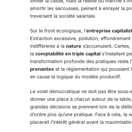
limiter la casse, mais la réalité du marché s’
amortir les secousses, peinent à enrayer la p
traversent la société salariale.
Sur le front écologique, l’
entreprise capitalis
Extraction excessive, pollution, effondrement 
indifférente à la
nature
s’accumulent. Certes, 
la
comptabilité en triple capital
s’installent p
transformation profonde des pratiques reste l
prenantes
et la réglementation qui poussent l
en cause la logique du modèle productif.
Le volet démocratique ne doit pas être sous-es
donner une place à chacun autour de la table, 
grandes décisions se prennent loin de la délib
d’ordre plus qu’une pratique. Face à cela, la 
placerait l’intérêt général avant la maximisat