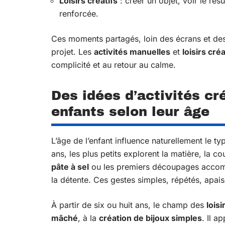
Loisirs créatifs
: créer un objet, voir le résu
renforcée.
Ces moments partagés, loin des écrans et des s
projet. Les
activités manuelles
et
loisirs créa
complicité et au retour au calme.
Des idées d’activités cr
enfants selon leur âge
L’âge de l’enfant influence naturellement le ty
ans, les plus petits explorent la matière, la c
pâte à sel
ou les premiers découpages accom
la détente. Ces gestes simples, répétés, apaise
À partir de six ou huit ans, le champ des
loisi
mâché
, à la
création de bijoux simples
. Il a