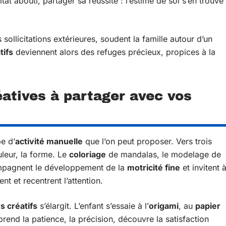
ltat abouti, partager sa réussite : l’estime de soi s’en trouve
ollicitations extérieures, soudent la famille autour d’un
tifs
deviennent alors des refuges précieux, propices à la
éatives à partager avec vos
pe d’
activité manuelle
que l’on peut proposer. Vers trois
ouleur, la forme. Le
coloriage
de mandalas, le modelage de
pagnent le développement de la
motricité fine
et invitent 
nt et recentrent l’attention.
rs créatifs
s’élargit. L’enfant s’essaie à l’
origami
, au
papier
pprend la patience, la précision, découvre la satisfaction