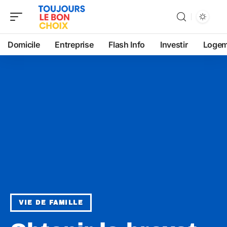
Domicile
Entreprise
Flash Info
Investir
Logem
VIE DE FAMILLE