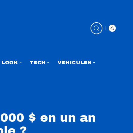
LOOK
TECH
VÉHICULES
000 $ en un an
ble ?