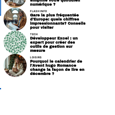
simplifie votre quotidien
numérique ?
FLASH INFO
Gare la plus fréquentée
d’Europe: quels chiffres
impressionnants? Conseils
pour visiter
TECH
a
Développeur Excel : un
expert pour créer des
outils de gestion sur
mesure
LOISIRS
Pourquoi le calendrier de
l’Avent hugo Romance
change la façon de lire en
décembre ?